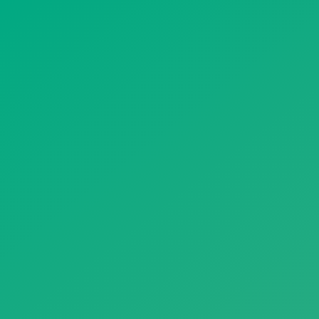
遥想公瑾当年，小乔初嫁了，雄姿英发。
羽扇纶巾，谈笑间，樯橹灰飞烟灭。
故国神游，多情应笑我，早生华发。
人生如梦，一尊还酹江月。